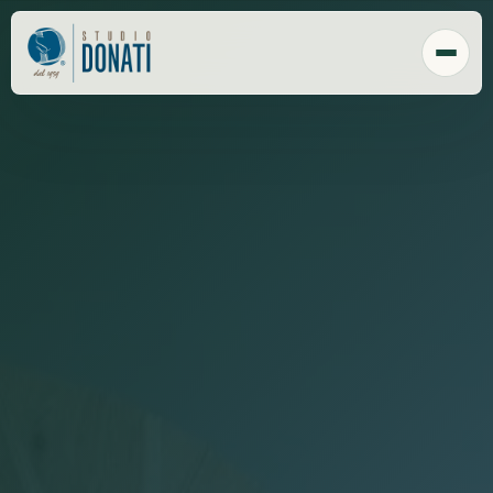
Chi Siamo
Tecnologia
Sede
Clienti
Responsabilità sociale
Payroll