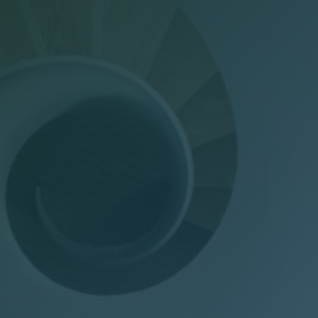
Dichiarazioni annuali
Consulenza del Lavoro
Gestione presenze
Welfare Aziendale
Trasparenza Salariale – Pay Transparency Donati
(PTD)
Privacy
Mail Manager
Doc Job
Wel-Don
GDPR Donati
PTD Pay Transparency Donati