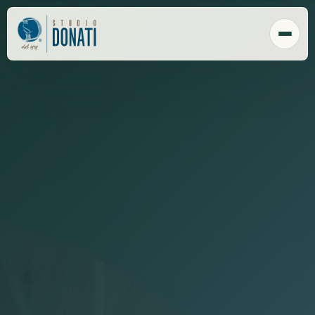
Chi Siamo
Tecnologia
Sede
Clienti
Responsabilità sociale
Payroll