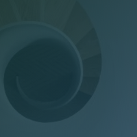
Dichiarazioni annuali
Consulenza del Lavoro
Gestione presenze
Welfare Aziendale
Trasparenza Salariale – Pay Transparency Donati
(PTD)
Privacy
Mail Manager
Doc Job
Wel-Don
GDPR Donati
PTD Pay Transparency Donati