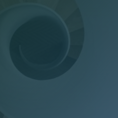
Dichiarazioni annuali
Consulenza del Lavoro
Gestione presenze
Welfare Aziendale
Trasparenza Salariale – Pay Transparency Donati
(PTD)
Privacy
Mail Manager
Doc Job
Wel-Don
GDPR Donati
PTD Pay Transparency Donati