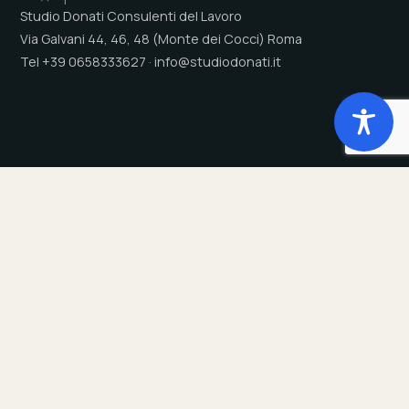
Studio Donati Consulenti del Lavoro
Via Galvani 44, 46, 48 (Monte dei Cocci) Roma
Tel +39 0658333627 · info@studiodonati.it
Studio
Servizi
Chi Siamo
Payroll
Tecnologia
Dichiarazioni annuali
Sede
Consulenza del Lavoro
Clienti
Gestione presenze
Responsabilità sociale
Welfare Aziendale
Trasparenza Salariale - PTD
Privacy