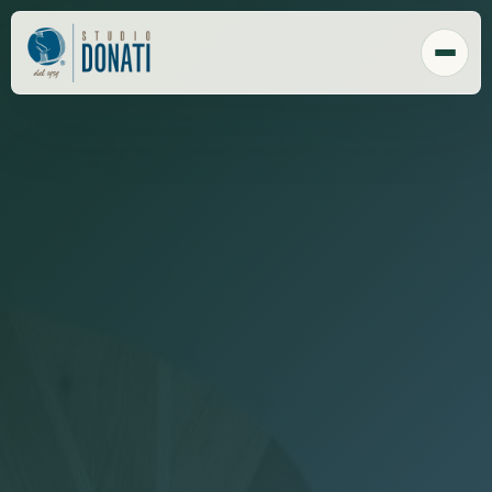
Chi Siamo
Tecnologia
Sede
Clienti
Responsabilità sociale
Payroll