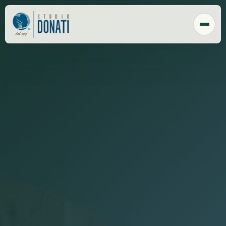
Chi Siamo
Tecnologia
Sede
Clienti
Responsabilità sociale
Payroll