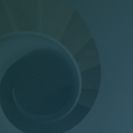
Dichiarazioni annuali
Consulenza del Lavoro
Gestione presenze
Welfare Aziendale
Trasparenza Salariale – Pay Transparency Donati
(PTD)
Privacy
Mail Manager
Doc Job
Wel-Don
GDPR Donati
PTD Pay Transparency Donati