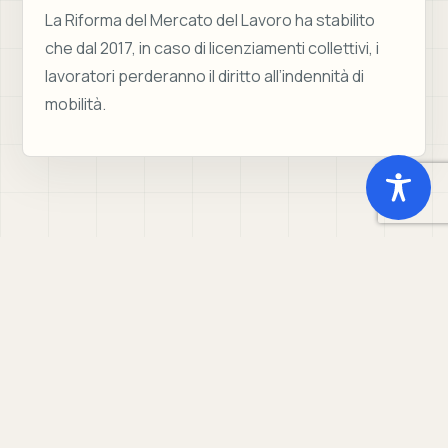
La Riforma del Mercato del Lavoro ha stabilito
che dal 2017, in caso di licenziamenti collettivi, i
lavoratori perderanno il diritto all’indennità di
mobilità.
Studio Donati Consulenti del Lavoro
Via Galvani 44, 46, 48 (Monte dei Cocci) Roma
Tel +39 0658333627 · info@studiodonati.it