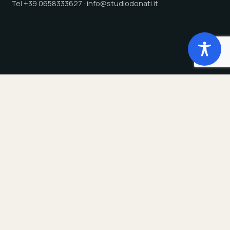
Tel +39 0658333627 · info@studiodonati.it
Studio
Servizi
Chi Siamo
Payroll
Tecnologia
Dichiarazioni annuali
Sede
Consulenza del Lavoro
Clienti
Gestione presenze
Responsabilità sociale
Welfare Aziendale
Trasparenza Salariale - PTD
Privacy