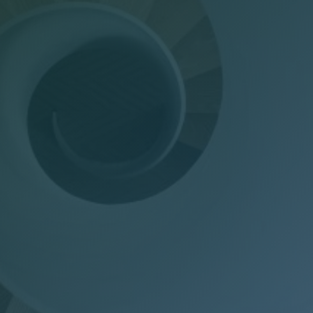
Dichiarazioni annuali
Consulenza del Lavoro
Gestione presenze
Welfare Aziendale
Trasparenza Salariale – Pay Transparency Donati
(PTD)
Privacy
Mail Manager
Doc Job
Wel-Don
GDPR Donati
PTD Pay Transparency Donati