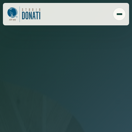
Chi Siamo
Tecnologia
Sede
Clienti
Responsabilità sociale
Payroll