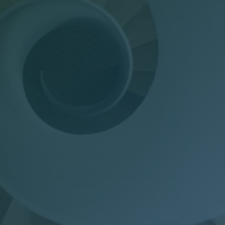
Dichiarazioni annuali
Consulenza del Lavoro
Gestione presenze
Welfare Aziendale
Trasparenza Salariale – Pay Transparency Donati
(PTD)
Privacy
Mail Manager
Doc Job
Wel-Don
GDPR Donati
PTD Pay Transparency Donati