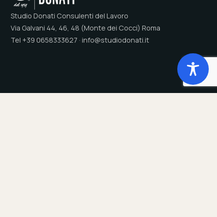
Studio Donati Consulenti del Lavoro
Via Galvani 44, 46, 48 (Monte dei Cocci) Roma
Tel +39 0658333627 · info@studiodonati.it
Studio
Servizi
Chi Siamo
Payroll
Tecnologia
Dichiarazioni annuali
Sede
Consulenza del Lavoro
Clienti
Gestione presenze
Responsabilità sociale
Welfare Aziendale
Trasparenza Salariale - PTD
Privacy