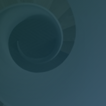
Dichiarazioni annuali
Consulenza del Lavoro
Gestione presenze
Welfare Aziendale
Trasparenza Salariale – Pay Transparency Donati
(PTD)
Privacy
Mail Manager
Doc Job
Wel-Don
GDPR Donati
PTD Pay Transparency Donati