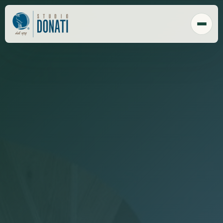
Chi Siamo
Tecnologia
Sede
Clienti
Responsabilità sociale
Payroll