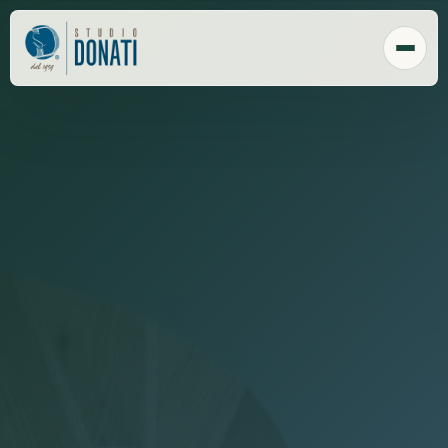
Chi Siamo
Tecnologia
Sede
Clienti
Responsabilità sociale
Payroll