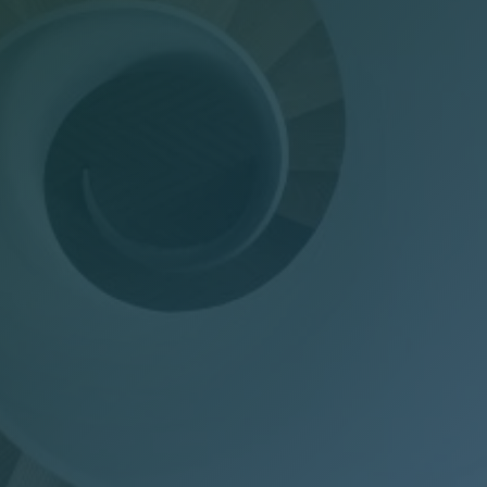
Dichiarazioni annuali
Consulenza del Lavoro
Gestione presenze
Welfare Aziendale
Trasparenza Salariale – Pay Transparency Donati
(PTD)
Privacy
Mail Manager
Doc Job
Wel-Don
GDPR Donati
PTD Pay Transparency Donati