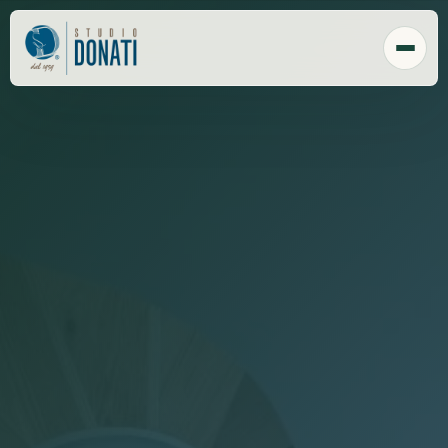
Chi Siamo
Tecnologia
Sede
Clienti
Responsabilità sociale
Payroll