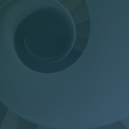
Dichiarazioni annuali
Consulenza del Lavoro
Gestione presenze
Welfare Aziendale
Trasparenza Salariale – Pay Transparency Donati
(PTD)
Privacy
Mail Manager
Doc Job
Wel-Don
GDPR Donati
PTD Pay Transparency Donati