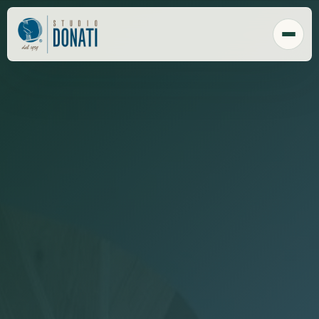
Chi Siamo
Tecnologia
Sede
Clienti
Responsabilità sociale
Payroll