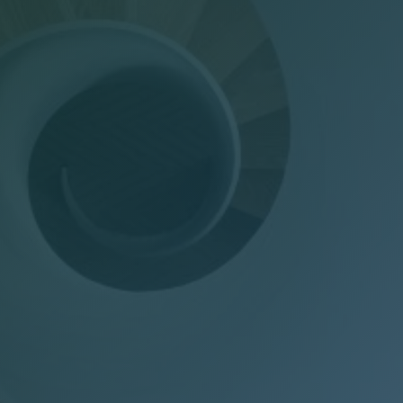
Dichiarazioni annuali
Consulenza del Lavoro
Gestione presenze
Welfare Aziendale
Trasparenza Salariale – Pay Transparency Donati
(PTD)
Privacy
Mail Manager
Doc Job
Wel-Don
GDPR Donati
PTD Pay Transparency Donati