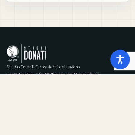
Studio Donati Consulenti del Lavoro
Via Galvani 44, 46, 48 (Monte dei Cocci) Roma
Tel +39 0658333627 · info@studiodonati.it