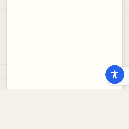
NEWS
DDL. DI STABILITÀ 2016: NOVITÀ IN
MATERIA DI LAVORO E PREVIDENZA
Il Ddl. di Stabilità 2016 contiene diverse
disposizioni in materia di lavoro e previdenza che
interessano i lavoratori dipendenti. Di seguito le
principali novità. È stato riconfermato anche...