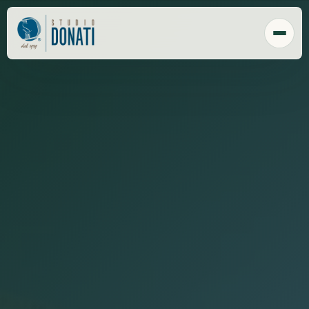
Chi Siamo
Tecnologia
Sede
Clienti
Responsabilità sociale
Payroll