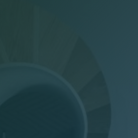
Dichiarazioni annuali
Consulenza del Lavoro
Gestione presenze
Welfare Aziendale
Trasparenza Salariale – Pay Transparency Donati
(PTD)
Privacy
Mail Manager
Doc Job
Wel-Don
GDPR Donati
PTD Pay Transparency Donati