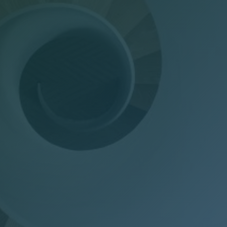
Dichiarazioni annuali
Consulenza del Lavoro
Gestione presenze
Welfare Aziendale
Trasparenza Salariale – Pay Transparency Donati
(PTD)
Privacy
Mail Manager
Doc Job
Wel-Don
GDPR Donati
PTD Pay Transparency Donati