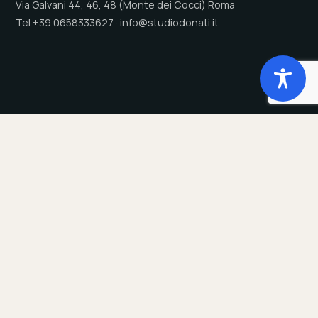
Via Galvani 44, 46, 48 (Monte dei Cocci) Roma
Tel +39 0658333627 · info@studiodonati.it
Studio
Servizi
Chi Siamo
Payroll
Tecnologia
Dichiarazioni annuali
Sede
Consulenza del Lavoro
Clienti
Gestione presenze
Responsabilità sociale
Welfare Aziendale
Trasparenza Salariale - PTD
Privacy