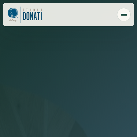
Chi Siamo
Tecnologia
Sede
Clienti
Responsabilità sociale
Payroll