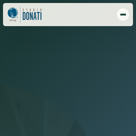
Chi Siamo
Tecnologia
Sede
Clienti
Responsabilità sociale
Payroll