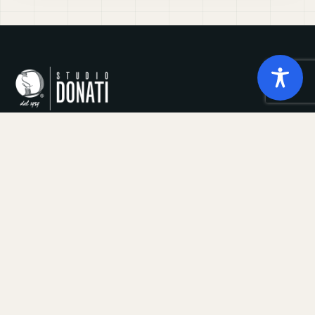
Via Galvani 44, 46, 48 (Monte dei Cocci) Roma
Tel +39 0658333627 · info@studiodonati.it
Studio
Servizi
Chi Siamo
Payroll
Tecnologia
Dichiarazioni annuali
Sede
Consulenza del Lavoro
Clienti
Gestione presenze
Responsabilità sociale
Welfare Aziendale
Trasparenza Salariale - PTD
Privacy