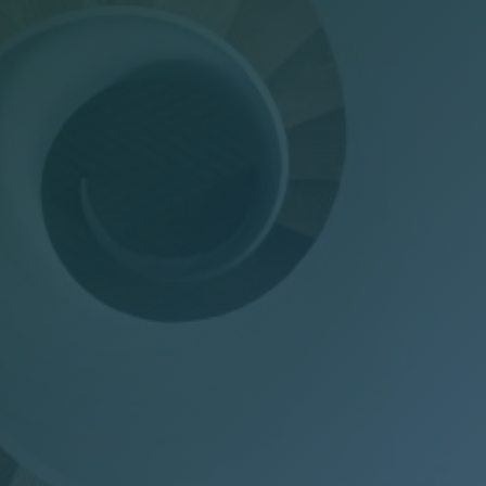
Dichiarazioni annuali
Consulenza del Lavoro
Gestione presenze
Welfare Aziendale
Trasparenza Salariale – Pay Transparency Donati
(PTD)
Privacy
Mail Manager
Doc Job
Wel-Don
GDPR Donati
PTD Pay Transparency Donati